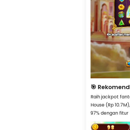
🎯 Rekomend
Raih jackpot fan
House (Rp 10.7M)
97% dengan fitur