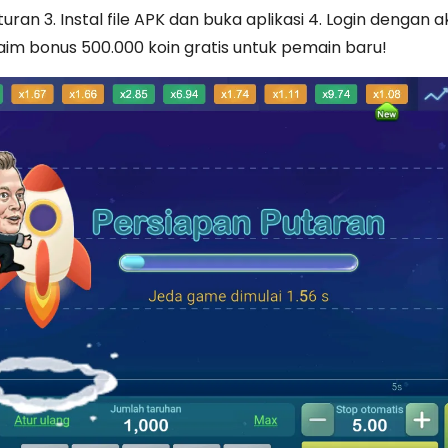
turan 3. Instal file APK dan buka aplikasi 4. Login dengan
laim bonus 500.000 koin gratis untuk pemain baru!