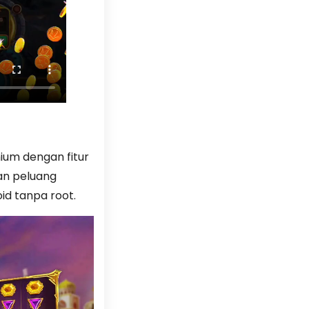
ium dengan fitur
dan peluang
oid tanpa root.