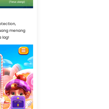
tection,
eluang menang
 lag!