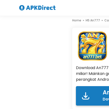
Home
»
H5 An777
»
Ca
Download An777 A
miliar! Mainkan 
perangkat Android
A
Do