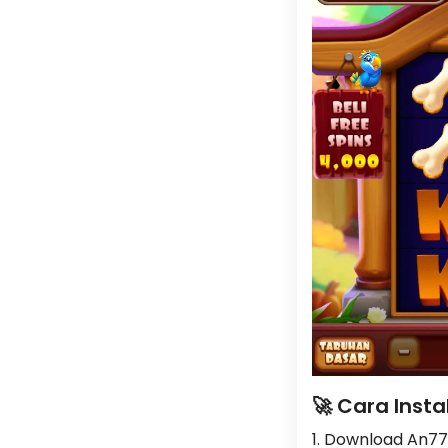
🚀 Cara Insta
1. Download An777