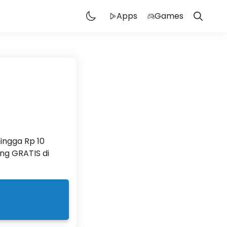
Apps
Games
ingga Rp 10
ing GRATIS di