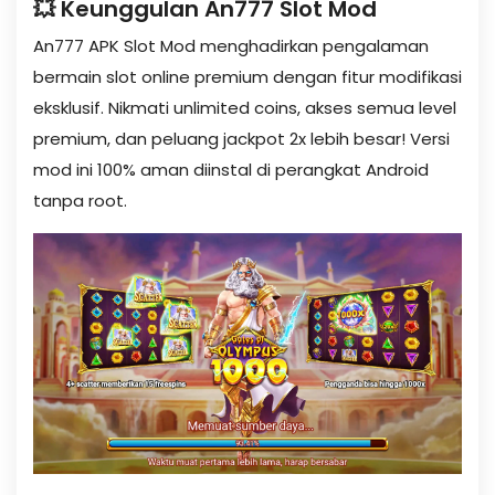
💥 Keunggulan An777 Slot Mod
An777 APK Slot Mod menghadirkan pengalaman
bermain slot online premium dengan fitur modifikasi
eksklusif. Nikmati unlimited coins, akses semua level
premium, dan peluang jackpot 2x lebih besar! Versi
mod ini 100% aman diinstal di perangkat Android
tanpa root.