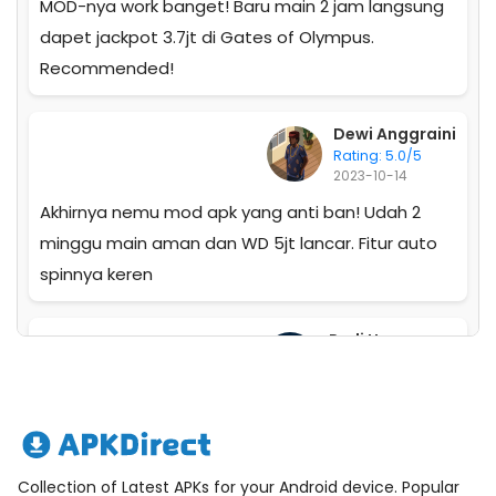
MOD-nya work banget! Baru main 2 jam langsung
dapet jackpot 3.7jt di Gates of Olympus.
Recommended!
Dewi Anggraini
Rating: 5.0/5
2023-10-14
Akhirnya nemu mod apk yang anti ban! Udah 2
minggu main aman dan WD 5jt lancar. Fitur auto
spinnya keren
Rudi Hermawan
Rating: 4.5/5
2023-10-13
Jackpot di Sweet Bonanza 4.2jt berkat MOD
unlimited coinsnya! Gak perlu deposit awal juga
Collection of Latest APKs for your Android device. Popular