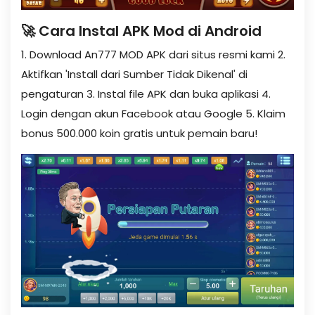
🚀 Cara Instal APK Mod di Android
1. Download An777 MOD APK dari situs resmi kami 2.
Aktifkan 'Install dari Sumber Tidak Dikenal' di
pengaturan 3. Instal file APK dan buka aplikasi 4.
Login dengan akun Facebook atau Google 5. Klaim
bonus 500.000 koin gratis untuk pemain baru!