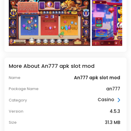
More About An777 apk slot mod
An777 apk slot mod
Name
an777
Package Name
Casino
Category
4.5.3
Version
31.3 MB
Size